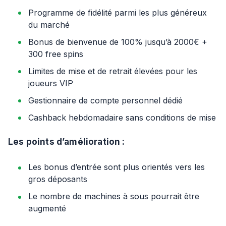
Programme de fidélité parmi les plus généreux
du marché
Bonus de bienvenue de 100% jusqu’à 2000€ +
300 free spins
Limites de mise et de retrait élevées pour les
joueurs VIP
Gestionnaire de compte personnel dédié
Cashback hebdomadaire sans conditions de mise
Les points d’amélioration :
Les bonus d’entrée sont plus orientés vers les
gros déposants
Le nombre de machines à sous pourrait être
augmenté