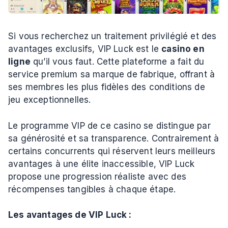
Si vous recherchez un traitement privilégié et des
avantages exclusifs, VIP Luck est le
casino en
ligne
qu’il vous faut. Cette plateforme a fait du
service premium sa marque de fabrique, offrant à
ses membres les plus fidèles des conditions de
jeu exceptionnelles.
Le programme VIP de ce casino se distingue par
sa générosité et sa transparence. Contrairement à
certains concurrents qui réservent leurs meilleurs
avantages à une élite inaccessible, VIP Luck
propose une progression réaliste avec des
récompenses tangibles à chaque étape.
Les avantages de VIP Luck :