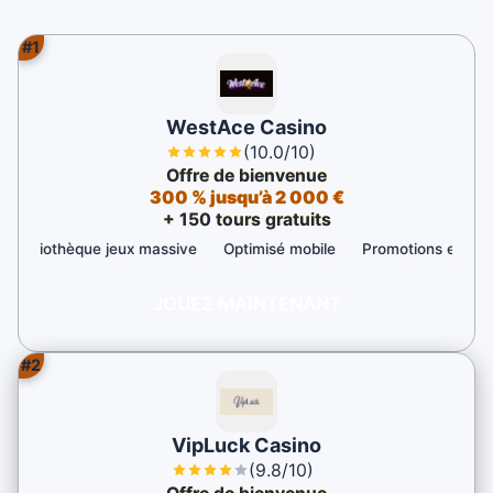
#1
WestAce Casino
(10.0/10)
Offre de bienvenue
300 % jusqu’à 2 000 €
+ 150 tours gratuits
iothèque jeux massive
Optimisé mobile
Promotions et VIP
Bib
JOUEZ MAINTENANT
#2
VipLuck Casino
(9.8/10)