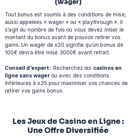
(Wager)
Tout bonus est soumis à des conditions de mise,
aussi appelées « wager » ou « playthrough ». Il
s’agit du nombre de fois où vous devez miser le
montant du bonus avant de pouvoir retirer vos
gains. Un wager de x30 signifie qu’un bonus de
100€ devra être misé 3000€ avant retrait.
Conseil d’expert :
Recherchez les
casinos en
ligne sans wager
ou avec des conditions
inférieures à x35 pour maximiser vos chances de
retirer vos gains bonus.
Les Jeux de Casino en Ligne :
Une Offre Diversifiée