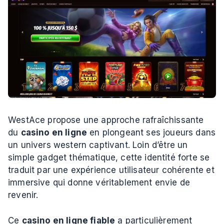
WestAce propose une approche rafraîchissante
du
casino en ligne
en plongeant ses joueurs dans
un univers western captivant. Loin d’être un
simple gadget thématique, cette identité forte se
traduit par une expérience utilisateur cohérente et
immersive qui donne véritablement envie de
revenir.
Ce
casino en ligne fiable
a particulièrement