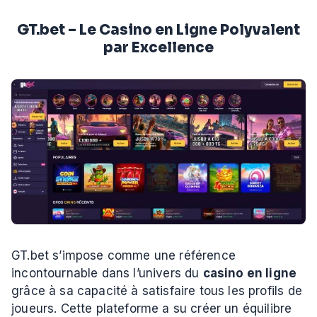
GT.bet – Le Casino en Ligne Polyvalent
par Excellence
GT.bet s’impose comme une référence
incontournable dans l’univers du
casino en ligne
grâce à sa capacité à satisfaire tous les profils de
joueurs. Cette plateforme a su créer un équilibre