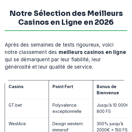
Notre Sélection des Meilleurs
Casinos en Ligne en 2026
Après des semaines de tests rigoureux, voici
notre classement des
meilleurs casinos en ligne
qui se démarquent par leur fiabilité, leur
générosité et leur qualité de service.
Casino
Point Fort
Bonus de
Bienvenue
GT.bet
Polyvalence
Jusqu’à 10 000€ 
exceptionnelle
800 FS
WestAce
Design western
300% jusqu’à
immersif
2000€ + 150 FS