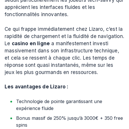
séduit particulièrement les joueurs tech-savvy qui
apprécient les interfaces fluides et les
fonctionnalités innovantes.
Ce qui frappe immédiatement chez Lizaro, c’est la
rapidité de chargement et la fluidité de navigation.
Le
casino en ligne
a manifestement investi
massivement dans son infrastructure technique,
et cela se ressent à chaque clic. Les temps de
réponse sont quasi instantanés, même sur les
jeux les plus gourmands en ressources.
Les avantages de Lizaro :
Technologie de pointe garantissant une
expérience fluide
Bonus massif de 250% jusqu’à 3000€ + 350 free
spins