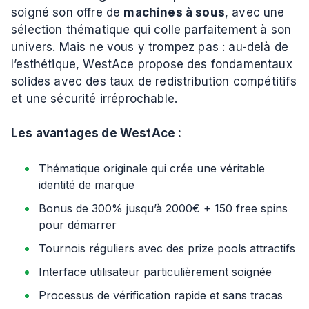
soigné son offre de
machines à sous
, avec une
sélection thématique qui colle parfaitement à son
univers. Mais ne vous y trompez pas : au-delà de
l’esthétique, WestAce propose des fondamentaux
solides avec des taux de redistribution compétitifs
et une sécurité irréprochable.
Les avantages de WestAce :
Thématique originale qui crée une véritable
identité de marque
Bonus de 300% jusqu’à 2000€ + 150 free spins
pour démarrer
Tournois réguliers avec des prize pools attractifs
Interface utilisateur particulièrement soignée
Processus de vérification rapide et sans tracas