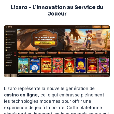
Lizaro – L’Innovation au Service du
Joueur
Lizaro représente la nouvelle génération de
casino en ligne
, celle qui embrasse pleinement
les technologies modernes pour offrir une
expérience de jeu à la pointe. Cette plateforme