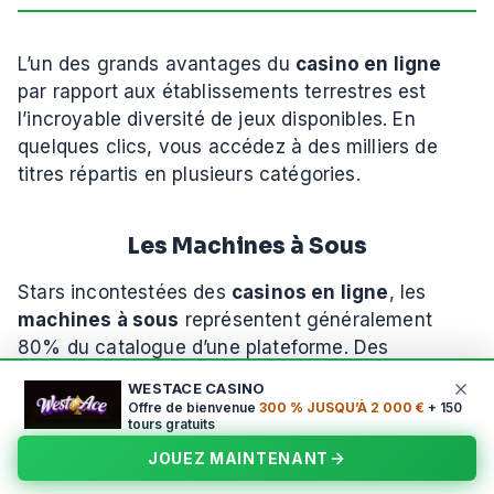
L’un des grands avantages du
casino en ligne
par rapport aux établissements terrestres est
l’incroyable diversité de jeux disponibles. En
quelques clics, vous accédez à des milliers de
titres répartis en plusieurs catégories.
Les Machines à Sous
Stars incontestées des
casinos en ligne
, les
machines à sous
représentent généralement
80% du catalogue d’une plateforme. Des
classiques à 3 rouleaux aux vidéo slots les plus
WESTACE CASINO
élaborées avec leurs bonus games
Offre de bienvenue
300 % JUSQU’À 2 000 €
+ 150
tours gratuits
spectaculaires, il y en a pour tous les goûts.
JOUEZ MAINTENANT
Les éditeurs comme NetEnt, Microgaming, Play’n