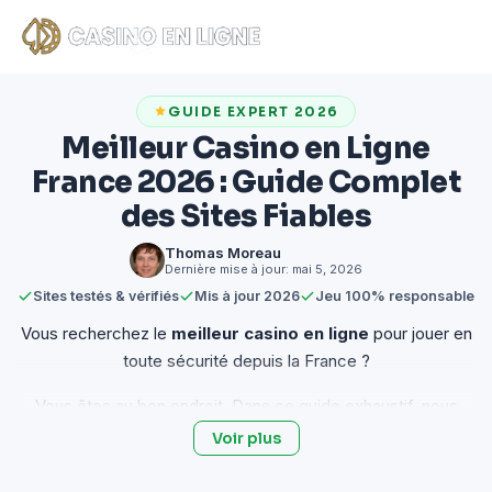
Skip
to
content
GUIDE EXPERT 2026
Meilleur Casino en Ligne
France 2026 : Guide Complet
des Sites Fiables
Thomas Moreau
Dernière mise à jour: mai 5, 2026
Sites testés & vérifiés
Mis à jour 2026
Jeu 100% responsable
Vous recherchez le
meilleur casino en ligne
pour jouer en
toute sécurité depuis la France ?
Vous êtes au bon endroit. Dans ce guide exhaustif, nous
avons analysé, testé et comparé les plateformes les plus
Voir plus
performantes du marché pour vous présenter uniquement
les
casinos en ligne fiables
qui méritent votre attention.