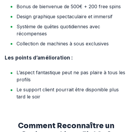
Bonus de bienvenue de 500€ + 200 free spins
Design graphique spectaculaire et immersif
Système de quêtes quotidiennes avec
récompenses
Collection de machines à sous exclusives
Les points d’amélioration :
L’aspect fantastique peut ne pas plaire à tous les
profils
Le support client pourrait être disponible plus
tard le soir
Comment Reconnaître un