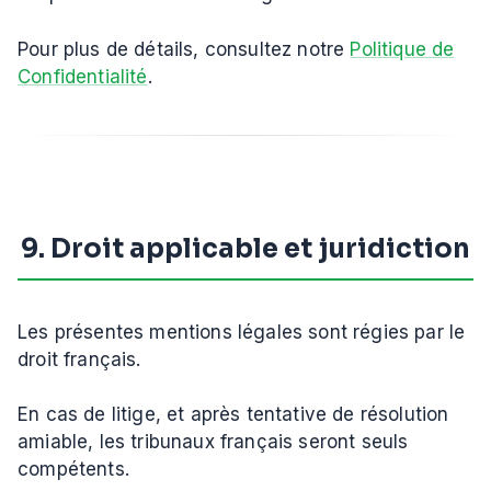
Pour plus de détails, consultez notre
Politique de
Confidentialité
.
9. Droit applicable et juridiction
Les présentes mentions légales sont régies par le
droit français.
En cas de litige, et après tentative de résolution
amiable, les tribunaux français seront seuls
compétents.