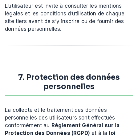
L’utilisateur est invité à consulter les mentions
légales et les conditions d’utilisation de chaque
site tiers avant de s’y inscrire ou de fournir des
données personnelles.
7. Protection des données
personnelles
La collecte et le traitement des données
personnelles des utilisateurs sont effectués
conformément au
Règlement Général sur la
Protection des Données (RGPD)
et à la
loi