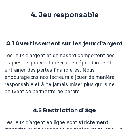
4. Jeu responsable
4.1 Avertissement sur les jeux d’argent
Les jeux d’argent et de hasard comportent des
risques. Ils peuvent créer une dépendance et
entraîner des pertes financières. Nous
encourageons nos lecteurs à jouer de manière
responsable et à ne jamais miser plus qu’ils ne
peuvent se permettre de perdre.
4.2 Restriction d’âge
Les jeux d’argent en ligne sont
strictement