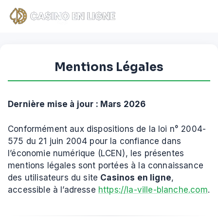
Skip
to
content
Mentions Légales
Dernière mise à jour : Mars 2026
Conformément aux dispositions de la loi n° 2004-
575 du 21 juin 2004 pour la confiance dans
l’économie numérique (LCEN), les présentes
mentions légales sont portées à la connaissance
des utilisateurs du site
Casinos en ligne
,
accessible à l’adresse
https://la-ville-blanche.com
.