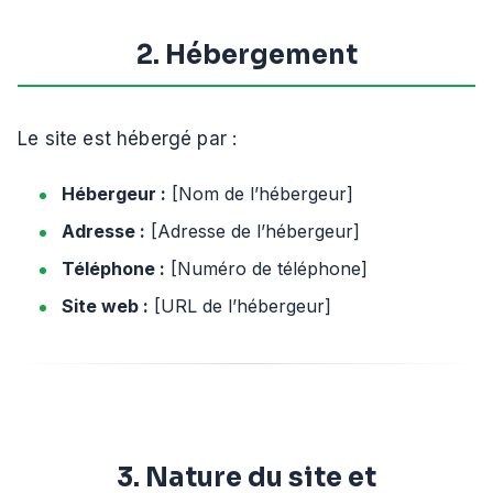
2. Hébergement
Le site est hébergé par :
Hébergeur :
[Nom de l’hébergeur]
Adresse :
[Adresse de l’hébergeur]
Téléphone :
[Numéro de téléphone]
Site web :
[URL de l’hébergeur]
3. Nature du site et