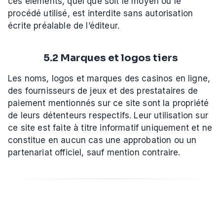
ces éléments, quel que soit le moyen ou le
procédé utilisé, est interdite sans autorisation
écrite préalable de l’éditeur.
5.2 Marques et logos tiers
Les noms, logos et marques des casinos en ligne,
des fournisseurs de jeux et des prestataires de
paiement mentionnés sur ce site sont la propriété
de leurs détenteurs respectifs. Leur utilisation sur
ce site est faite à titre informatif uniquement et ne
constitue en aucun cas une approbation ou un
partenariat officiel, sauf mention contraire.