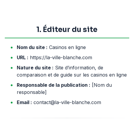
1. Éditeur du site
Nom du site :
Casinos en ligne
URL :
https://la-ville-blanche.com
Nature du site :
Site d’information, de
comparaison et de guide sur les casinos en ligne
Responsable de la publication :
[Nom du
responsable]
Email :
contact@la-ville-blanche.com