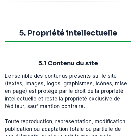
5. Propriété intellectuelle
5.1 Contenu du site
L’ensemble des contenus présents sur le site
(textes, images, logos, graphismes, icônes, mise
en page) est protégé par le droit de la propriété
intellectuelle et reste la propriété exclusive de
l’éditeur, sauf mention contraire.
Toute reproduction, représentation, modification,
publication ou adaptation totale ou partielle de