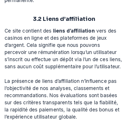
permanente.
3.2 Liens d’affiliation
Ce site contient des
liens d’affiliation
vers des
casinos en ligne et des plateformes de jeux
d’argent. Cela signifie que nous pouvons
percevoir une rémunération lorsqu’un utilisateur
s’inscrit ou effectue un dépôt via l’un de ces liens,
sans aucun coût supplémentaire pour l’utilisateur.
La présence de liens d’affiliation n’influence pas
l’objectivité de nos analyses, classements et
recommandations. Nos évaluations sont basées
sur des critères transparents tels que la fiabilité,
la rapidité des paiements, la qualité des bonus et
l’expérience utilisateur globale.