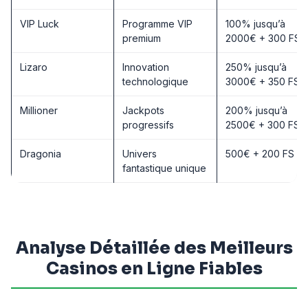
VIP Luck
Programme VIP
100% jusqu’à
premium
2000€ + 300 FS
Lizaro
Innovation
250% jusqu’à
technologique
3000€ + 350 FS
Millioner
Jackpots
200% jusqu’à
progressifs
2500€ + 300 FS
Dragonia
Univers
500€ + 200 FS
fantastique unique
Analyse Détaillée des Meilleurs
Casinos en Ligne Fiables