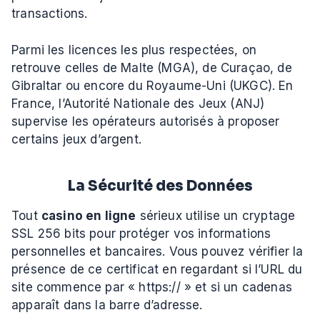
transactions.
Parmi les licences les plus respectées, on
retrouve celles de Malte (MGA), de Curaçao, de
Gibraltar ou encore du Royaume-Uni (UKGC). En
France, l’Autorité Nationale des Jeux (ANJ)
supervise les opérateurs autorisés à proposer
certains jeux d’argent.
La Sécurité des Données
Tout
casino en ligne
sérieux utilise un cryptage
SSL 256 bits pour protéger vos informations
personnelles et bancaires. Vous pouvez vérifier la
présence de ce certificat en regardant si l’URL du
site commence par « https:// » et si un cadenas
apparaît dans la barre d’adresse.