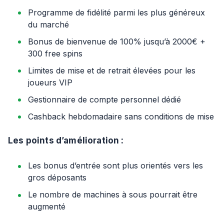
Programme de fidélité parmi les plus généreux
du marché
Bonus de bienvenue de 100% jusqu’à 2000€ +
300 free spins
Limites de mise et de retrait élevées pour les
joueurs VIP
Gestionnaire de compte personnel dédié
Cashback hebdomadaire sans conditions de mise
Les points d’amélioration :
Les bonus d’entrée sont plus orientés vers les
gros déposants
Le nombre de machines à sous pourrait être
augmenté