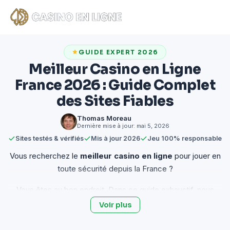
Skip
to
content
GUIDE EXPERT 2026
Meilleur Casino en Ligne
France 2026 : Guide Complet
des Sites Fiables
Thomas Moreau
Dernière mise à jour: mai 5, 2026
Sites testés & vérifiés
Mis à jour 2026
Jeu 100% responsable
Vous recherchez le
meilleur casino en ligne
pour jouer en
toute sécurité depuis la France ?
Vous êtes au bon endroit. Dans ce guide exhaustif, nous
avons analysé, testé et comparé les plateformes les plus
Voir plus
performantes du marché pour vous présenter uniquement
les
casinos en ligne fiables
qui méritent votre attention.