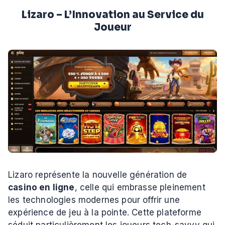
Lizaro – L’Innovation au Service du
Joueur
Lizaro représente la nouvelle génération de
casino en ligne
, celle qui embrasse pleinement
les technologies modernes pour offrir une
expérience de jeu à la pointe. Cette plateforme