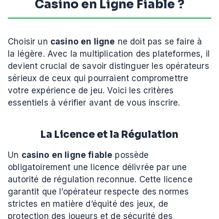
Casino en Ligne Fiable ?
Choisir un
casino en ligne
ne doit pas se faire à
la légère. Avec la multiplication des plateformes, il
devient crucial de savoir distinguer les opérateurs
sérieux de ceux qui pourraient compromettre
votre expérience de jeu. Voici les critères
essentiels à vérifier avant de vous inscrire.
La Licence et la Régulation
Un
casino en ligne fiable
possède
obligatoirement une licence délivrée par une
autorité de régulation reconnue. Cette licence
garantit que l’opérateur respecte des normes
strictes en matière d’équité des jeux, de
protection des joueurs et de sécurité des