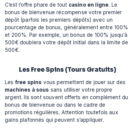
C’est l’offre phare de tout
casino en ligne
. Le
bonus de bienvenue récompense votre premier
dépôt (parfois les premiers dépôts) avec un
pourcentage de bonus, généralement entre 100%
et 200%. Par exemple, un bonus de 100% jusqu’à
500€ doublera votre dépôt initial dans la limite de
500€.
Les Free Spins (Tours Gratuits)
Les
free spins
vous permettent de jouer sur des
machines à sous
sans utiliser votre propre
argent. Ils sont souvent offerts en complément du
bonus de bienvenue ou dans le cadre de
promotions régulières. Attention toutefois aux
gains plafonnés qui peuvent s’appliquer.