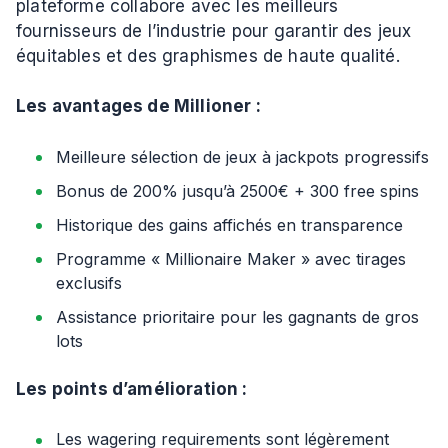
plateforme collabore avec les meilleurs
fournisseurs de l’industrie pour garantir des jeux
équitables et des graphismes de haute qualité.
Les avantages de Millioner :
Meilleure sélection de jeux à jackpots progressifs
Bonus de 200% jusqu’à 2500€ + 300 free spins
Historique des gains affichés en transparence
Programme « Millionaire Maker » avec tirages
exclusifs
Assistance prioritaire pour les gagnants de gros
lots
Les points d’amélioration :
Les wagering requirements sont légèrement