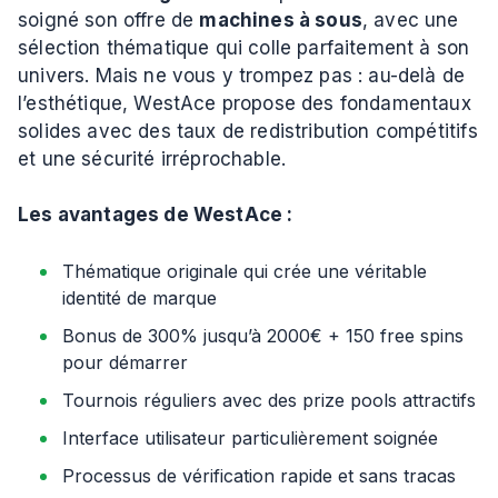
soigné son offre de
machines à sous
, avec une
sélection thématique qui colle parfaitement à son
univers. Mais ne vous y trompez pas : au-delà de
l’esthétique, WestAce propose des fondamentaux
solides avec des taux de redistribution compétitifs
et une sécurité irréprochable.
Les avantages de WestAce :
Thématique originale qui crée une véritable
identité de marque
Bonus de 300% jusqu’à 2000€ + 150 free spins
pour démarrer
Tournois réguliers avec des prize pools attractifs
Interface utilisateur particulièrement soignée
Processus de vérification rapide et sans tracas