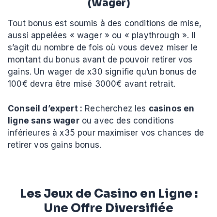
(Wager)
Tout bonus est soumis à des conditions de mise,
aussi appelées « wager » ou « playthrough ». Il
s’agit du nombre de fois où vous devez miser le
montant du bonus avant de pouvoir retirer vos
gains. Un wager de x30 signifie qu’un bonus de
100€ devra être misé 3000€ avant retrait.
Conseil d’expert :
Recherchez les
casinos en
ligne sans wager
ou avec des conditions
inférieures à x35 pour maximiser vos chances de
retirer vos gains bonus.
Les Jeux de Casino en Ligne :
Une Offre Diversifiée