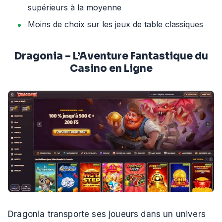
supérieurs à la moyenne
Moins de choix sur les jeux de table classiques
Dragonia – L’Aventure Fantastique du
Casino en Ligne
Dragonia transporte ses joueurs dans un univers