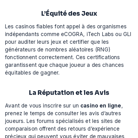
L’Équité des Jeux
Les casinos fiables font appel à des organismes
indépendants comme eCOGRA, iTech Labs ou GLI
pour auditer leurs jeux et certifier que les
générateurs de nombres aléatoires (RNG)
fonctionnent correctement. Ces certifications
garantissent que chaque joueur a des chances
équitables de gagner.
La Réputation et les Avis
Avant de vous inscrire sur un
casino en ligne
,
prenez le temps de consulter les avis d’autres
joueurs. Les forums spécialisés et les sites de
comparaison offrent des retours d’expérience
précieux qui peuvent vous éviter de mauvaises