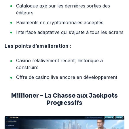
Catalogue axé sur les dernières sorties des
éditeurs
Paiements en cryptomonnaies acceptés
Interface adaptative qui s’ajuste à tous les écrans
Les points d’amélioration :
Casino relativement récent, historique à
construire
Offre de casino live encore en développement
Millioner – La Chasse aux Jackpots
Progressifs