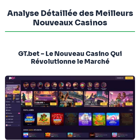
Analyse Détaillée des Meilleurs
Nouveaux Casinos
GT.bet – Le Nouveau Casino Qui
Révolutionne le Marché