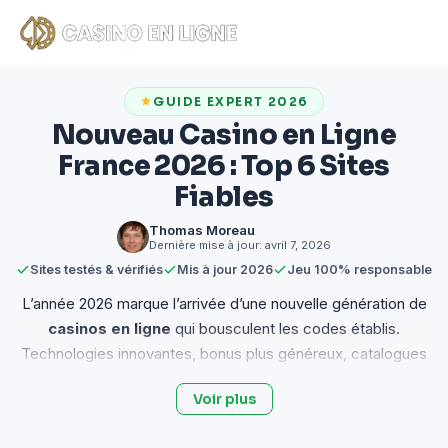
Skip
to
content
GUIDE EXPERT 2026
Nouveau Casino en Ligne
France 2026 : Top 6 Sites
Fiables
Thomas Moreau
Dernière mise à jour: avril 7, 2026
Sites testés & vérifiés
Mis à jour 2026
Jeu 100% responsable
L’année 2026 marque l’arrivée d’une nouvelle génération de
casinos en ligne
qui bousculent les codes établis.
Technologies innovantes, bonus plus généreux, catalogues
de jeux exclusifs : les
nouveaux casinos en ligne
rivalisent
Voir plus
d’ingéniosité pour séduire les joueurs français en quête de
fraîcheur.