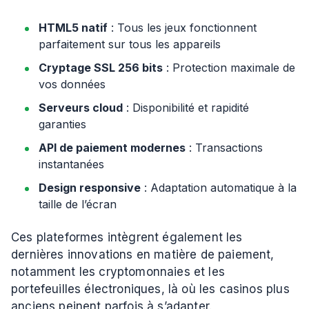
HTML5 natif
: Tous les jeux fonctionnent
parfaitement sur tous les appareils
Cryptage SSL 256 bits
: Protection maximale de
vos données
Serveurs cloud
: Disponibilité et rapidité
garanties
API de paiement modernes
: Transactions
instantanées
Design responsive
: Adaptation automatique à la
taille de l’écran
Ces plateformes intègrent également les
dernières innovations en matière de paiement,
notamment les cryptomonnaies et les
portefeuilles électroniques, là où les casinos plus
anciens peinent parfois à s’adapter.