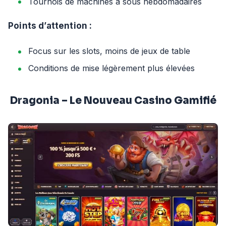
Tournois de machines à sous hebdomadaires
Points d’attention :
Focus sur les slots, moins de jeux de table
Conditions de mise légèrement plus élevées
Dragonia – Le Nouveau Casino Gamifié