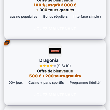
Offre de bienvenue
100 % jusqu’à 2 000 €
+ 300 tours gratuits
casino populaires
Bonus réguliers
Interface simple rapide
Jeu
JOUEZ MAINTENANT
#3
Dragonia
(9.6/10)
Offre de bienvenue
500 € + 200 tours gratuits
0+ jeux
Casino + paris sportifs
Programme fidélité VIP
12 00
JOUEZ MAINTENANT