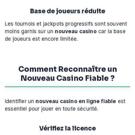
Base de joueurs réduite
Les tournois et jackpots progressifs sont souvent
moins garnis sur un
nouveau casino
car la base
de joueurs est encore limitée.
Comment Reconnaître un
Nouveau Casino Fiable ?
Identifier un
nouveau casino en ligne fiable
est
essentiel pour jouer en toute sécurité.
Vérifiez la licence