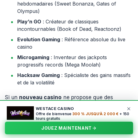
hebdomadaires (Sweet Bonanza, Gates of
Olympus)
Play’n GO
: Créateur de classiques
incontournables (Book of Dead, Reactoonz)
Evolution Gaming
: Référence absolue du live
casino
Microgaming
: Inventeur des jackpots
progressifs records (Mega Moolah)
Hacksaw Gaming
: Spécialiste des gains massifs
et de la volatilité
Si un
nouveau casino
ne propose que des
éditeurs inconnus, c’est un signal d’alerte majeur.
WESTACE CASINO
Offre de bienvenue
300 % JUSQU’À 2 000 €
+ 150
tours gratuits
Consultez les avis des joueurs
JOUEZ MAINTENANT