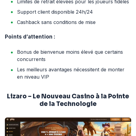
Limites de retrait élevées pour les joueurs fidèles
Support client disponible 24h/24
Cashback sans conditions de mise
Points d’attention :
Bonus de bienvenue moins élevé que certains
concurrents
Les meilleurs avantages nécessitent de monter
en niveau VIP
Lizaro – Le Nouveau Casino à la Pointe
de la Technologie