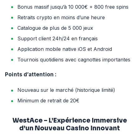
Bonus massif jusqu’à 10 000€ + 800 free spins
Retraits crypto en moins d’une heure
Catalogue de plus de 5 000 jeux
Support client 24h/24 en français
Application mobile native iOS et Android
Tournois quotidiens avec cagnottes importantes
Points d’attention :
Nouveau sur le marché (historique limité)
Minimum de retrait de 20€
WestAce – L’Expérience Immersive
d’un Nouveau Casino Innovant