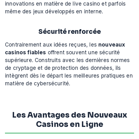
innovations en matière de live casino et parfois
même des jeux développés en interne.
Sécurité renforcée
Contrairement aux idées reçues, les
nouveaux
casinos fiables
offrent souvent une sécurité
supérieure. Construits avec les dernières normes
de cryptage et de protection des données, ils
intègrent dès le départ les meilleures pratiques en
matière de cybersécurité.
Les Avantages des Nouveaux
Casinos en Ligne