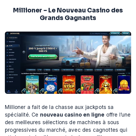
Millioner – Le Nouveau Casino des
Grands Gagnants
Millioner a fait de la chasse aux jackpots sa
spécialité. Ce
nouveau casino en ligne
offre l’une
des meilleures sélections de machines à sous
progressives du marché, avec des cagnottes qui