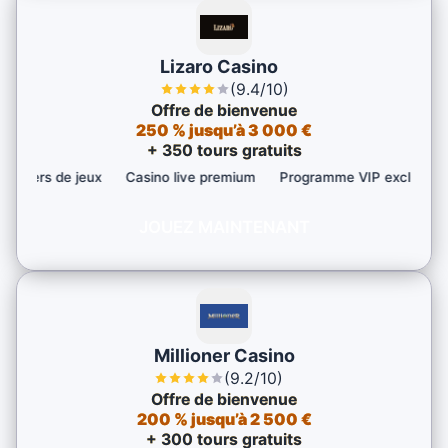
Lizaro Casino
(9.4/10)
Offre de bienvenue
250 % jusqu’à 3 000 €
+ 350 tours gratuits
rs de jeux
Casino live premium
Programme VIP exclusif
Milli
JOUEZ MAINTENANT
Millioner Casino
(9.2/10)
Offre de bienvenue
200 % jusqu’à 2 500 €
+ 300 tours gratuits