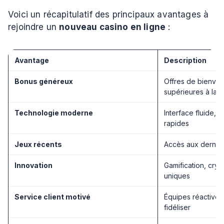
Voici un récapitulatif des principaux avantages à
rejoindre un
nouveau casino en ligne
:
Avantage
Description
Bonus généreux
Offres de bienve
supérieures à la
Technologie moderne
Interface fluide, m
rapides
Jeux récents
Accès aux dernièr
Innovation
Gamification, cryp
uniques
Service client motivé
Équipes réactives
fidéliser